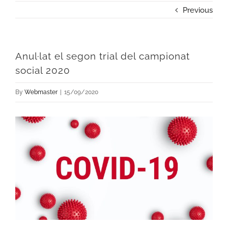
Previous
Anul·lat el segon trial del campionat
social 2020
By
Webmaster
|
15/09/2020
View
Larger
Image