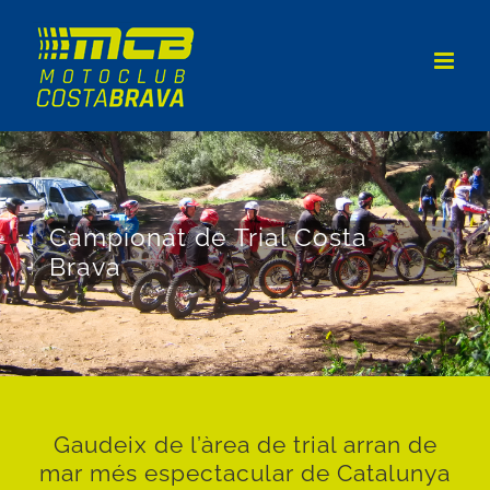
Skip
to
content
Campionat de Trial Costa
Brava
Gaudeix de l’àrea de trial arran de
mar més espectacular de Catalunya