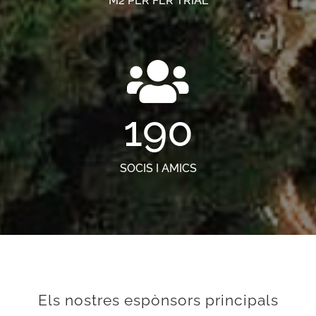
M2 PER FER TRIAL
190
SOCIS I AMICS
Els nostres espònsors principals