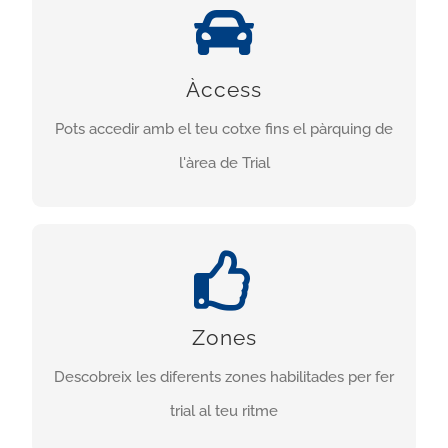
FÀCIL ÀCCESS
Pots accedir amb el teu cotxe fàcilment a l’ampli
Àccess
pàrquing de l’àrea, fer trial en pocs minuts i amb
Pots accedir amb el teu cotxe fins el pàrquing de
tota la seguretat.
l'àrea de Trial
DIFERENTS ZONES
Zones
Podràs gaudir del trial a 12 espais amb
traçats variats i dificultats per diferents nivells .
Descobreix les diferents zones habilitades per fer
trial al teu ritme