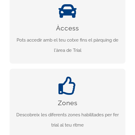
FÀCIL ÀCCESS
Pots accedir amb el teu cotxe fàcilment a l’ampli
Àccess
pàrquing de l’àrea, fer trial en pocs minuts i amb
Pots accedir amb el teu cotxe fins el pàrquing de
tota la seguretat.
l'àrea de Trial
DIFERENTS ZONES
Zones
Podràs gaudir del trial a 12 espais amb
traçats variats i dificultats per diferents nivells .
Descobreix les diferents zones habilitades per fer
trial al teu ritme