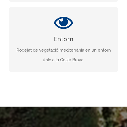
UN ENTORN MERAVELLÓS
Un entorn a l’aire lliure i rodejat de vegetació
Entorn
típicament mediterrània per fer esport i practicar
Rodejat de vegetació mediterrània en un entorn
el trial.
únic a la Costa Brava.