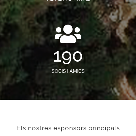
190
SOCIS I AMICS
Els nostres espònsors principals