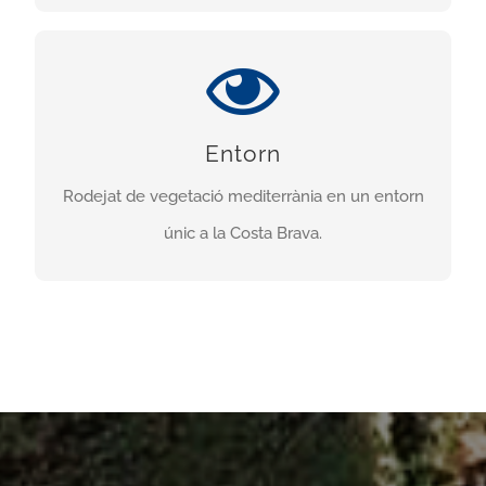
UN ENTORN MERAVELLÓS
Un entorn a l’aire lliure i rodejat de vegetació
Entorn
típicament mediterrània per fer esport i practicar
Rodejat de vegetació mediterrània en un entorn
el trial.
únic a la Costa Brava.